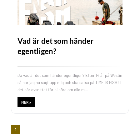
Vad är det som händer
egentligen?
Ja vad är det som händer egentligen? Efter 14 år på Westin
så har jag nu sagt upp mig och ska satsa på TIME IS FISH! I
det här avsnittet får ni höra om alla m…
MER »
1