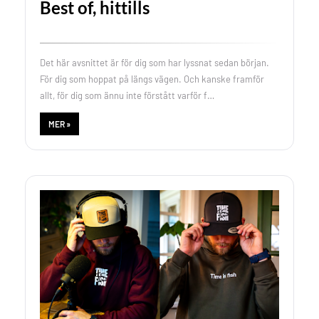
Best of, hittills
Det här avsnittet är för dig som har lyssnat sedan början.
För dig som hoppat på längs vägen. Och kanske framför
allt, för dig som ännu inte förstått varför f…
MER »