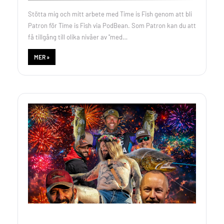
Stötta mig och mitt arbete med Time is Fish genom att bli
Patron för Time is Fish via PodBean. Som Patron kan du att
få tillgång till olika nivåer av "med…
MER »